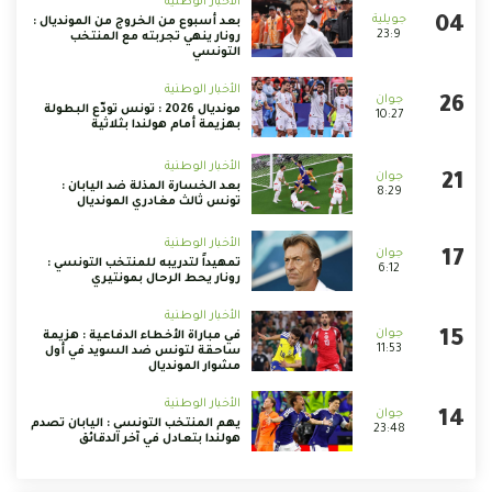
الأخبار الوطنية
بعد أسبوع من الخروج من المونديال :
23:9
رونار ينهي تجربته مع المنتخب
التونسي
الأخبار الوطنية
مونديال 2026 : تونس تودّع البطولة
10:27
بهزيمة أمام هولندا بثلاثية
الأخبار الوطنية
بعد الخسارة المذلة ضد اليابان :
8:29
تونس ثالث مغادري المونديال
الأخبار الوطنية
تمهيداً لتدريبه للمنتخب التونسي :
6:12
رونار يحط الرحال بمونتيري
الأخبار الوطنية
في مباراة الأخطاء الدفاعية : هزيمة
11:53
ساحقة لتونس ضد السويد في أول
مشوار المونديال
الأخبار الوطنية
يهم المنتخب التونسي : اليابان تصدم
23:48
هولندا بتعادل في آخر الدقائق