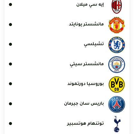
إيه سي ميلان
مانشستر يونايتد
تشيلسي
مانشستر سيتي
بوروسيا دورتموند
باريس سان جيرمان
توتنهام هوتسبير