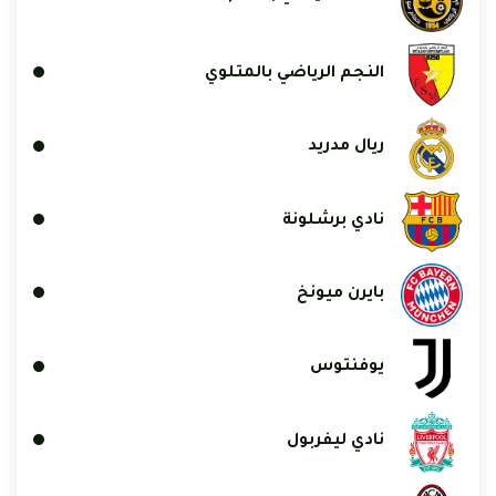
النجم الرياضي بالمتلوي
ريال مدريد
نادي برشلونة
بايرن ميونخ
يوفنتوس
نادي ليفربول