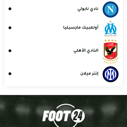
نادي نابولي
أولمبيك مارسيليا
النادي الأهلي
إنتر ميلان