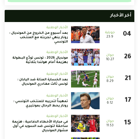
أخر الأخبار
الأخبار الوطنية
بعد أسبوع من الخروج من المونديال :
23:9
رونار ينهي تجربته مع المنتخب
التونسي
الأخبار الوطنية
مونديال 2026 : تونس تودّع البطولة
10:27
بهزيمة أمام هولندا بثلاثية
الأخبار الوطنية
بعد الخسارة المذلة ضد اليابان :
8:29
تونس ثالث مغادري المونديال
الأخبار الوطنية
تمهيداً لتدريبه للمنتخب التونسي :
6:12
رونار يحط الرحال بمونتيري
الأخبار الوطنية
في مباراة الأخطاء الدفاعية : هزيمة
11:53
ساحقة لتونس ضد السويد في أول
مشوار المونديال