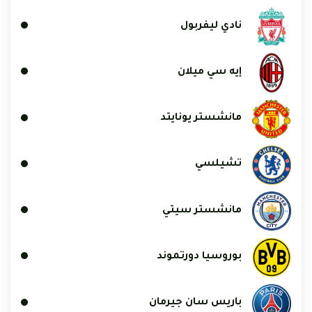
نادي ليفربول
إيه سي ميلان
مانشستر يونايتد
تشيلسي
مانشستر سيتي
بوروسيا دورتموند
باريس سان جيرمان