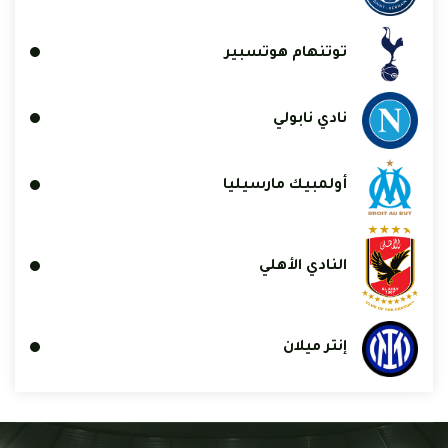
توتنهام هوتسبير
نادي نابولي
أولمبيك مارسيليا
النادي الأهلي
إنتر ميلان