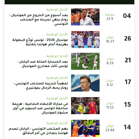
الأخبار الوطنية
بعد أسبوع من الخروج من المونديال :
23:9
رونار ينهي تجربته مع المنتخب
التونسي
الأخبار الوطنية
مونديال 2026 : تونس تودّع البطولة
10:27
بهزيمة أمام هولندا بثلاثية
الأخبار الوطنية
بعد الخسارة المذلة ضد اليابان :
8:29
تونس ثالث مغادري المونديال
الأخبار الوطنية
تمهيداً لتدريبه للمنتخب التونسي :
6:12
رونار يحط الرحال بمونتيري
الأخبار الوطنية
في مباراة الأخطاء الدفاعية : هزيمة
11:53
ساحقة لتونس ضد السويد في أول
مشوار المونديال
الأخبار الوطنية
يهم المنتخب التونسي : اليابان تصدم
23:48
هولندا بتعادل في آخر الدقائق