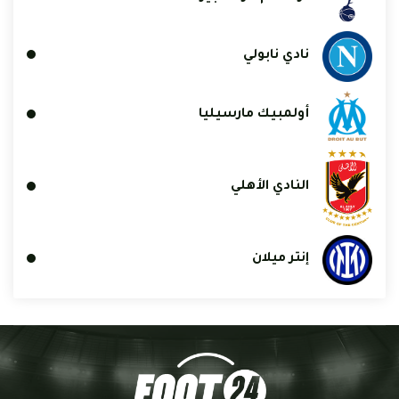
نادي نابولي
أولمبيك مارسيليا
النادي الأهلي
إنتر ميلان