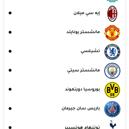
إيه سي ميلان
مانشستر يونايتد
تشيلسي
مانشستر سيتي
بوروسيا دورتموند
باريس سان جيرمان
توتنهام هوتسبير