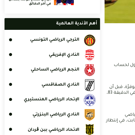
في آخر الدقائق
أهم الأندية العالمية
الترجي الرياضي التونسي
النادي الإفريقي
أول لحساب
النجم الرياضي الساحلي
النادي الصفاقسي
ا زميله أسامة بوقرّة، قبل أن
تشهد الدقيقة 67 دخول المهاجم البرازيلي المُنضمّ حديثاً للفريق رودريقو رودريقيش بديلاً للقامبي كيبا سوي، وتسجيله لثاني أهداف فريقه في الدقيقة 83،
الإتحاد الرياضي المنستيري
النادي الرياضي البنزرتي
رياضي
ارق ثابت، في إنتظار
الاتحاد الرياضي ببن ڨردان