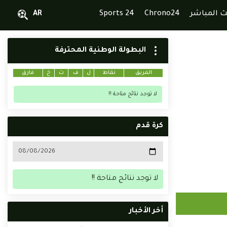
ث المباشر
Chrono24
Sports 24
AR
البطولة الوطنية المحترفة
الفريق
نقاط
ل
ف
ت
خ
فارق
لا توجد نتائج متاحة !!
كرة قدم
لا توجد نتائج متاحة !!
أخر الأخبار