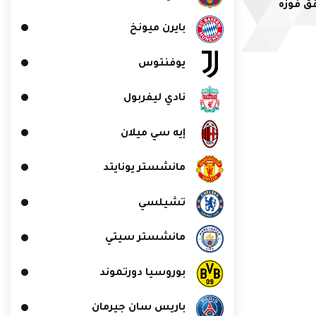
قق فوزه
بايرن ميونخ
يوفنتوس
نادي ليفربول
إيه سي ميلان
مانشستر يونايتد
تشيلسي
مانشستر سيتي
بوروسيا دورتموند
باريس سان جيرمان