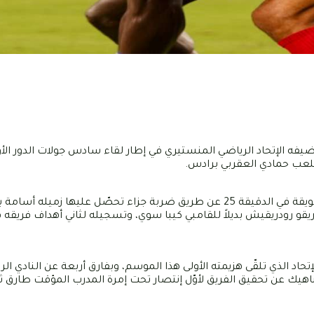
 ضيفه الإتحاد الرياضي المنستيري في إطار لقاء سادس جولات الدور ال
بملعب حمادي العقربي برادس.
وإفتتح المدافع الدولي التونسي ياسين مرياح التسجيل لأبناء باب سويقة في الدقيقة 25 عن طريق ضربة جزاء تحصّل عليه
تحاد الذي تلقّى هزيمته الأولى هذا الموسم، وبفارق أربعة عن النادي ال
لاثة خاضت 5 لقائات في المسابقة، ناهيك عن تحقيق الفريق لأوّل إنتصار تحت إمرة المدرب المؤقت ط