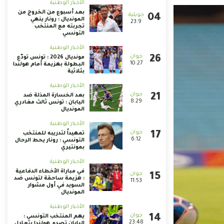
الأخبار الوطنية
بعد أسبوع من الخروج من
المونديال : رونار ينهي
23:9
تجربته مع المنتخب
التونسي
الأخبار الوطنية
مونديال 2026 : تونس تودّع
10:27
البطولة بهزيمة أمام هولندا
بثلاثية
الأخبار الوطنية
بعد الخسارة المذلة ضد
8:29
اليابان : تونس ثالث مغادري
المونديال
الأخبار الوطنية
تمهيداً لتدريبه للمنتخب
6:12
التونسي : رونار يحط الرحال
بمونتيري
الأخبار الوطنية
في مباراة الأخطاء الدفاعية
: هزيمة ساحقة لتونس ضد
11:53
السويد في أول مشوار
المونديال
الأخبار الوطنية
يهم المنتخب التونسي :
23:48
اليابان تصدم هولندا بتعادل