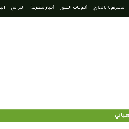
محترفونا بالخارج
ألبومات الصور
أخبار متفرقة
البرامج
الب
عباني