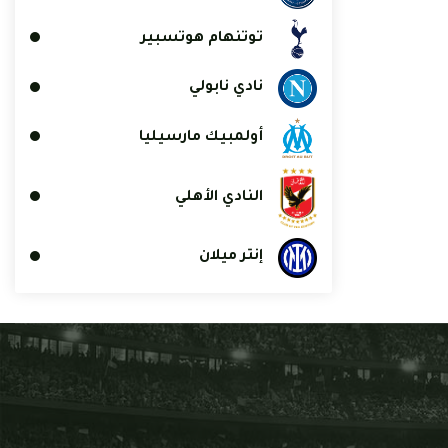
توتنهام هوتسبير
نادي نابولي
أولمبيك مارسيليا
النادي الأهلي
إنتر ميلان