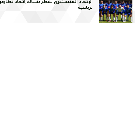
الإتحاد المنستيري يمطر شباك اِتحاد تطاوين
برباعية