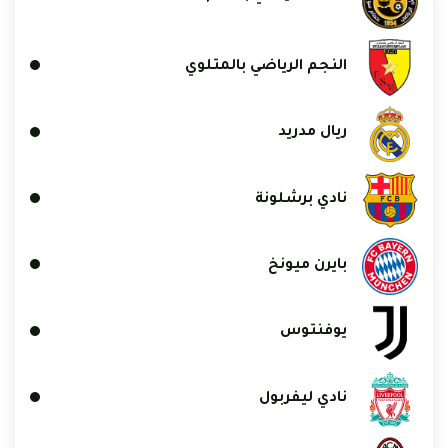
النجم الرياضي بالمتلوي
ريال مدريد
نادي برشلونة
بايرن ميونخ
يوفنتوس
نادي ليفربول