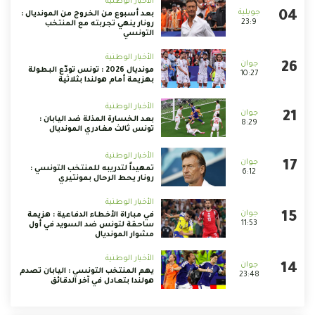
الأخبار الوطنية
بعد أسبوع من الخروج من المونديال :
23:9
رونار ينهي تجربته مع المنتخب
التونسي
الأخبار الوطنية
مونديال 2026 : تونس تودّع البطولة
10:27
بهزيمة أمام هولندا بثلاثية
الأخبار الوطنية
بعد الخسارة المذلة ضد اليابان :
8:29
تونس ثالث مغادري المونديال
الأخبار الوطنية
تمهيداً لتدريبه للمنتخب التونسي :
6:12
رونار يحط الرحال بمونتيري
الأخبار الوطنية
في مباراة الأخطاء الدفاعية : هزيمة
11:53
ساحقة لتونس ضد السويد في أول
مشوار المونديال
الأخبار الوطنية
يهم المنتخب التونسي : اليابان تصدم
23:48
هولندا بتعادل في آخر الدقائق