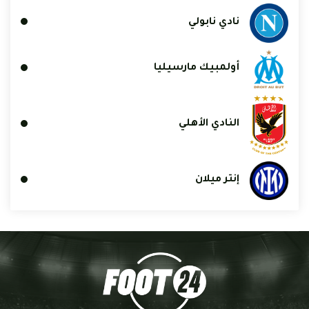
نادي نابولي
أولمبيك مارسيليا
النادي الأهلي
إنتر ميلان