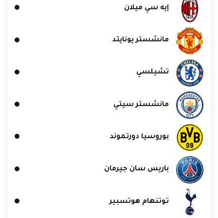
إيه سي ميلان
مانشستر يونايتد
تشيلسي
مانشستر سيتي
بوروسيا دورتموند
باريس سان جيرمان
توتنهام هوتسبير