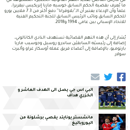
في مارس الماضي بعديد التهم القانونية الخطيرة المشبوهة في
ما يُعرف بقضية الحكم السابق خوسيه ماريا إنريكيس نيقريرا،
علماً وأن الإدعاء يعتبر أن الـ''بلاوقرانا'' دفع أكثر من 7.3 ملايين يورو
للحكم السابق ونائب الرئيس السابق للجنة التحكيم الفنية
للاتحاد الإسباني بين عامي 1994 و2018.
يُشار إلى أن هذه التهم القضائية تستهدف النادي الكاتالوني،
إضافة إلى رئيسيْه السابقيْن ساندرو روسيل وجوسيب ماريا
بارتوميو، بالإضافة إلى أعضاء فريق عمله أوسكار غراو وألبرت
سولار.
البي اس جي يصل الى الهدف العاشر و
الخزري هداف
مانشستر يونايتد يقصي برشلونة من
اليوروباليغ