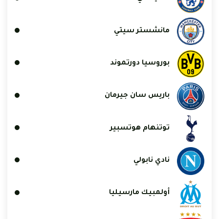
مانشستر سيتي
بوروسيا دورتموند
باريس سان جيرمان
توتنهام هوتسبير
نادي نابولي
أولمبيك مارسيليا