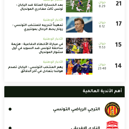
بعد الخسارة المذلة ضد اليابان :
8:29
تونس ثالث مغادري المونديال
الأخبار الوطنية
تمهيداً لتدريبه للمنتخب التونسي :
6:12
رونار يحط الرحال بمونتيري
الأخبار الوطنية
في مباراة الأخطاء الدفاعية : هزيمة
11:53
ساحقة لتونس ضد السويد في أول
مشوار المونديال
الأخبار الوطنية
يهم المنتخب التونسي : اليابان تصدم
23:48
هولندا بتعادل في آخر الدقائق
أهم الأندية العالمية
الترجي الرياضي التونسي
النادي الإفريقي