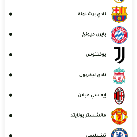
نادي برشلونة
بايرن ميونخ
يوفنتوس
نادي ليفربول
إيه سي ميلان
مانشستر يونايتد
تشيلسي