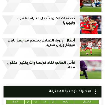
تصفيات الكان: تأجيل مباراة المغرب
وليبيريا
أبطال أوروبا: التعادل يحسم مواجهة بايرن
ميونخ وريال مدريد
كأس العالم: لقاء فرنسا والأرجنتين منقول
مجانا
البطولة الوطنية المحترفة
الفريق
نقاط
ل
ف
ت
خ
فارق