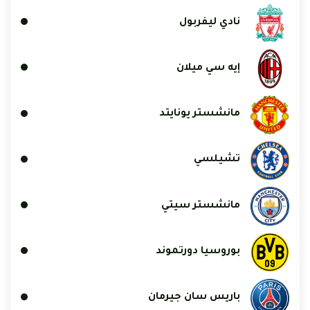
نادي ليفربول
إيه سي ميلان
مانشستر يونايتد
تشيلسي
مانشستر سيتي
بوروسيا دورتموند
باريس سان جيرمان