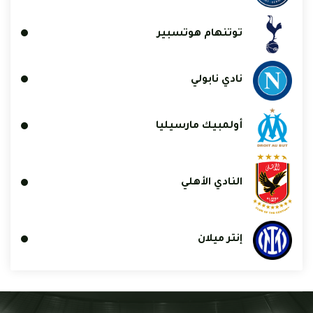
توتنهام هوتسبير
نادي نابولي
أولمبيك مارسيليا
النادي الأهلي
إنتر ميلان