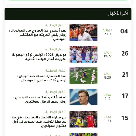
أخر الأخبار
الأخبار الوطنية
بعد أسبوع من الخروج من المونديال :
23:9
رونار ينهي تجربته مع المنتخب
التونسي
الأخبار الوطنية
مونديال 2026 : تونس تودّع البطولة
10:27
بهزيمة أمام هولندا بثلاثية
الأخبار الوطنية
بعد الخسارة المذلة ضد اليابان :
8:29
تونس ثالث مغادري المونديال
الأخبار الوطنية
تمهيداً لتدريبه للمنتخب التونسي :
6:12
رونار يحط الرحال بمونتيري
الأخبار الوطنية
في مباراة الأخطاء الدفاعية : هزيمة
11:53
ساحقة لتونس ضد السويد في أول
مشوار المونديال