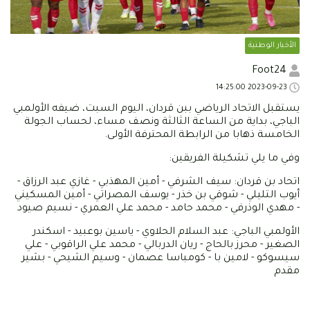
الأخبار الوطنية
Foot24
2023-09-23 14:25:00
يستقبل الاتحاد الرياضي ببن قردان، اليوم السبت، ضيفه الأولمبي
الباجي، بداية من الساعة الثالثة ونصف مساء، لحساب الجولة
الخامسة ذهابا من الرابطة المحترفة الأولى.
وفي ما يلي تشكيلة الفريقين:
اتحاد بن قردان: سيف الشرفي - أمين المهذبي - غازي عبد الرزاق -
أيوب التليلي - شوقي بن خذر - يوسف المصراتي - أمين المسكيني
- مهدي الوذرفي - محمد حامد - محمد علي العمري - نسيم صيود
الأولمبي الباجي: عبد السلام الحلاوي - ياسين بوعبيد - اسكندر
الصغير - محرز بالحاج - ريان الدربالي - محمد علي الراقوبي - علي
سيسوكو - لامين با - كومباسا عصمان - وسيم الشيحي - بشير
مقدم