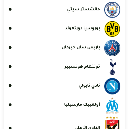
مانشستر سيتي
بوروسيا دورتموند
باريس سان جيرمان
توتنهام هوتسبير
نادي نابولي
أولمبيك مارسيليا
النادي الأهلي