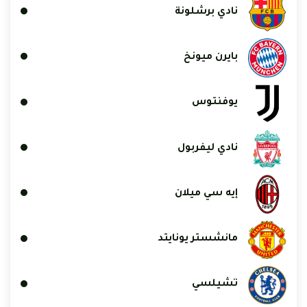
نادي برشلونة
بايرن ميونخ
يوفنتوس
نادي ليفربول
إيه سي ميلان
مانشستر يونايتد
تشيلسي