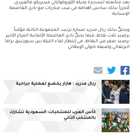
بعد متابعته لتسديدة زميله الأوروقواياني فيديريكو فالفيردي،
مُحرزاً بذلك سادس أهدافه في ست مباريات مع نادي العاصمة
الإسبانية.
ويحتلُّ بذلك ريال مدريد صدارة ترتيب المجموعة الثالثة مؤقتاً
برصيد ثلاث نقاط، فيما يحتلُّ نادي العاصمة الألمانية المركز الأخير
برصيد صفر من النقاط، في إنتظار لقاء الليلة بين سبورتينق براقا
البرتغالي وضيفه نابولي الإيطالي.
ريال مدريد : هازار يخضع لعملية جراحية
كأس العرب للمنتخبات: السعودية تشارك
بالمنتخب الثاني