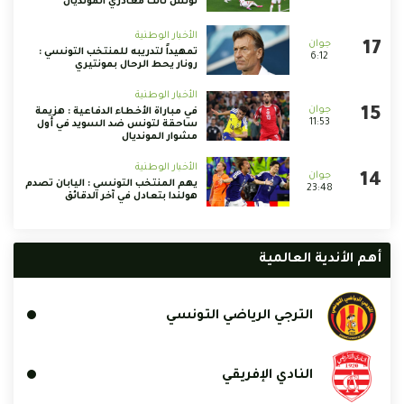
تونس ثالث مغادري المونديال
الأخبار الوطنية
تمهيداً لتدريبه للمنتخب التونسي :
6:12
رونار يحط الرحال بمونتيري
الأخبار الوطنية
في مباراة الأخطاء الدفاعية : هزيمة
11:53
ساحقة لتونس ضد السويد في أول
مشوار المونديال
الأخبار الوطنية
يهم المنتخب التونسي : اليابان تصدم
23:48
هولندا بتعادل في آخر الدقائق
أهم الأندية العالمية
الترجي الرياضي التونسي
النادي الإفريقي