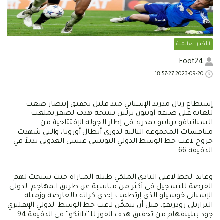
الأخبار العالمية
Foot24
2023-09-20 18:57:27
إستطاع ريال مدريد الإسباني منذ قليل تحقيق إنتصار صعب
للغاية على ضيفه أونيون برلين بنتيجة هدف لصفر بملعب
السناتياقو برنابيو بمدريد في إطار الجولة الإفتتاحية من
منافسات المجموعة الثالثة لدوري أبطال أوروبا، والتي شهدت
خروج لاعب خط الوسط الدولي التونسي عيسى العدوني بديلاً في
الدقيقة 66.
وعاند الحظ لاعبي النادي الملكي طيلة المباراة حيث سنحت لهم
الفرصة للتسجيل في أكثر من مناسبة عن طريق المهاجم الدولي
الإسباني خوسيلو الذي إرتطمت إحدى كراته بالعارضة وزميله
البرازيلي رودريقو، قبل أن يتمكّن لاعب خط الوسط الدولي الإنقليزي
جود بيلينقهام من تحقيق هدف الفوز للـ''بلانكو'' في الدقيقة 94