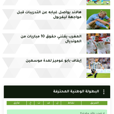
هالاند يواصل غيابه عن التدريبات قبل
مواجهة ليفربول
المغرب يقتني حقوق 10 مباريات من
المونديال
إيقاف بابو غوميز لمدة موسمين
البطولة الوطنية المحترفة
الفريق
نقاط
ل
ف
ت
خ
فارق
لا توجد نتائج متاحة !!