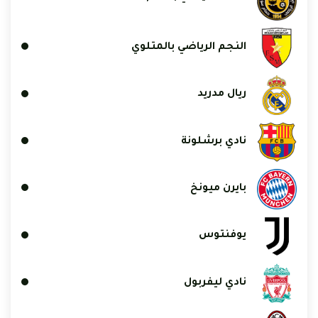
النجم الرياضي بالمتلوي
ريال مدريد
نادي برشلونة
بايرن ميونخ
يوفنتوس
نادي ليفربول