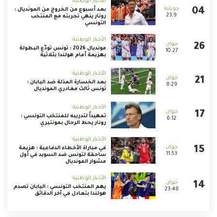
الأخبار الوطنية
بعد أسبوع من الخروج من المونديال :
23:9
رونار ينهي تجربته مع المنتخب
التونسي
الأخبار الوطنية
مونديال 2026 : تونس تودّع البطولة
10:27
بهزيمة أمام هولندا بثلاثية
الأخبار الوطنية
بعد الخسارة المذلة ضد اليابان :
8:29
تونس ثالث مغادري المونديال
الأخبار الوطنية
تمهيداً لتدريبه للمنتخب التونسي :
6:12
رونار يحط الرحال بمونتيري
الأخبار الوطنية
في مباراة الأخطاء الدفاعية : هزيمة
11:53
ساحقة لتونس ضد السويد في أول
مشوار المونديال
الأخبار الوطنية
يهم المنتخب التونسي : اليابان تصدم
23:48
هولندا بتعادل في آخر الدقائق