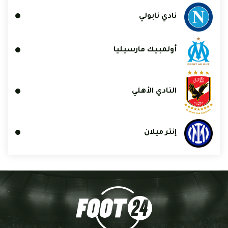
نادي نابولي
أولمبيك مارسيليا
النادي الأهلي
إنتر ميلان