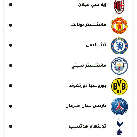
إيه سي ميلان
مانشستر يونايتد
تشيلسي
مانشستر سيتي
بوروسيا دورتموند
باريس سان جيرمان
توتنهام هوتسبير