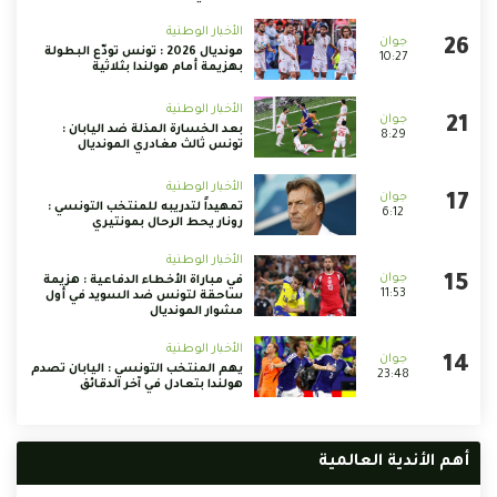
الأخبار الوطنية
مونديال 2026 : تونس تودّع البطولة
10:27
بهزيمة أمام هولندا بثلاثية
الأخبار الوطنية
بعد الخسارة المذلة ضد اليابان :
8:29
تونس ثالث مغادري المونديال
الأخبار الوطنية
تمهيداً لتدريبه للمنتخب التونسي :
6:12
رونار يحط الرحال بمونتيري
الأخبار الوطنية
في مباراة الأخطاء الدفاعية : هزيمة
11:53
ساحقة لتونس ضد السويد في أول
مشوار المونديال
الأخبار الوطنية
يهم المنتخب التونسي : اليابان تصدم
23:48
هولندا بتعادل في آخر الدقائق
أهم الأندية العالمية