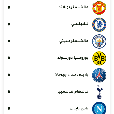
مانشستر يونايتد
تشيلسي
مانشستر سيتي
بوروسيا دورتموند
باريس سان جيرمان
توتنهام هوتسبير
نادي نابولي