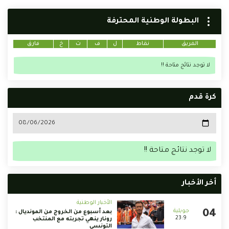
البطولة الوطنية المحترفة
الفريق
نقاط
ل
ف
ت
خ
فارق
لا توجد نتائج متاحة !!
كرة قدم
لا توجد نتائج متاحة !!
أخر الأخبار
الأخبار الوطنية
بعد أسبوع من الخروج من المونديال :
23:9
رونار ينهي تجربته مع المنتخب
التونسي