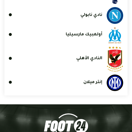
نادي نابولي
أولمبيك مارسيليا
النادي الأهلي
إنتر ميلان