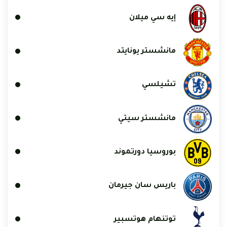
إيه سي ميلان
مانشستر يونايتد
تشيلسي
مانشستر سيتي
بوروسيا دورتموند
باريس سان جيرمان
توتنهام هوتسبير