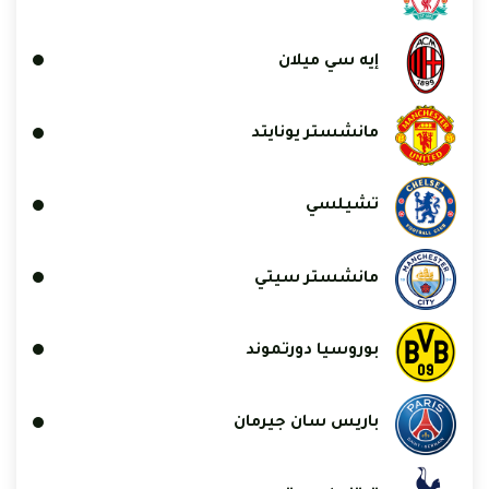
إيه سي ميلان
مانشستر يونايتد
تشيلسي
مانشستر سيتي
بوروسيا دورتموند
باريس سان جيرمان