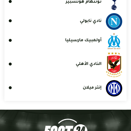
توتنهام هوتسبير
نادي نابولي
أولمبيك مارسيليا
النادي الأهلي
إنتر ميلان