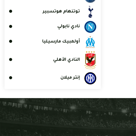
توتنهام هوتسبير
نادي نابولي
أولمبيك مارسيليا
النادي الأهلي
إنتر ميلان