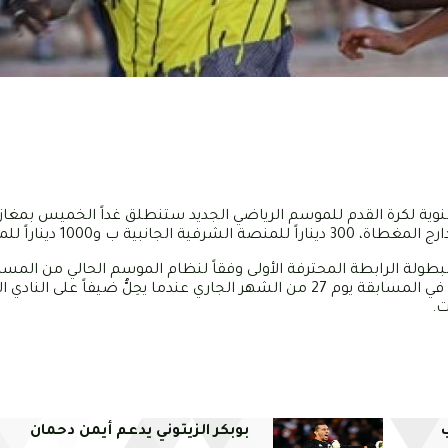
سنوية لكرة القدم للموسم الرياضي الجديد ستنطلق غداً الخميس بمغازة
 لبطولة الرابطة المحترفة الأولى وفقاً لنظام الموسم الحالي من المسا
ذلك شأن القوافل الرياضية بقفصة، على أن يستهِلّ الفريق مُشواره في المسابقة يوم 27 من الشهر الجاري عندما يحِلُّ 
بوبكر الزيتوني يدعم أيمن دحمان