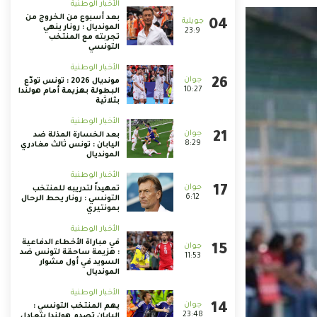
الأخبار الوطنية
بعد أسبوع من الخروج من
المونديال : رونار ينهي
23:9
تجربته مع المنتخب
التونسي
الأخبار الوطنية
مونديال 2026 : تونس تودّع
10:27
البطولة بهزيمة أمام هولندا
بثلاثية
الأخبار الوطنية
بعد الخسارة المذلة ضد
8:29
اليابان : تونس ثالث مغادري
المونديال
الأخبار الوطنية
تمهيداً لتدريبه للمنتخب
6:12
التونسي : رونار يحط الرحال
بمونتيري
الأخبار الوطنية
في مباراة الأخطاء الدفاعية
: هزيمة ساحقة لتونس ضد
11:53
السويد في أول مشوار
المونديال
الأخبار الوطنية
يهم المنتخب التونسي :
23:48
اليابان تصدم هولندا بتعادل