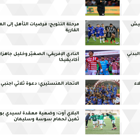
جيش
مرحلة التتويج: فرضيات التأهل إلى ال
القارية
لبدني
النادي الإفريقي: الصغيّر وخليل جاهز
أكاديميكا
اء
الاتحاد المنستيري: دعوة ثلاثي اجنبي
البلاي أوت: وضعية معقدة لسيدي بوز
ثمين لحمام سوسة وسليمان