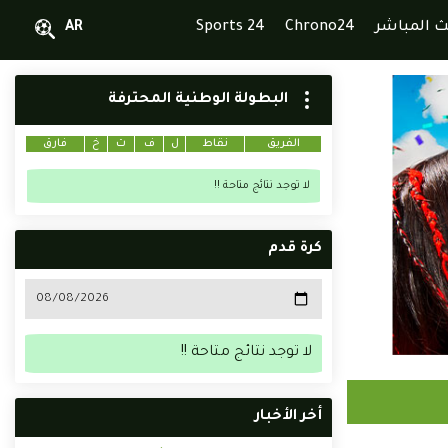
ث المباشر
Chrono24
Sports 24
AR
البطولة الوطنية المحترفة
الفريق
نقاط
ل
ف
ت
خ
فارق
لا توجد نتائج متاحة !!
كرة قدم
لا توجد نتائج متاحة !!
أخر الأخبار