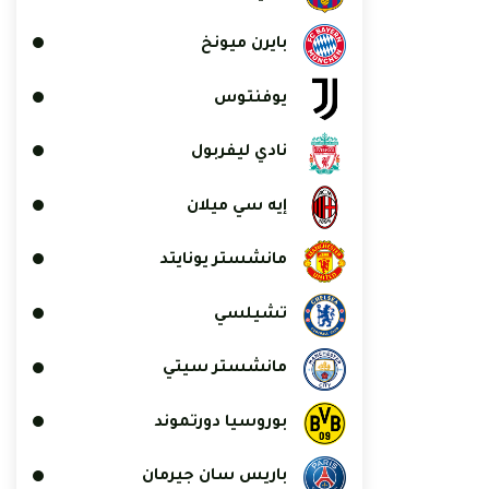
بايرن ميونخ
يوفنتوس
نادي ليفربول
إيه سي ميلان
مانشستر يونايتد
تشيلسي
مانشستر سيتي
بوروسيا دورتموند
باريس سان جيرمان