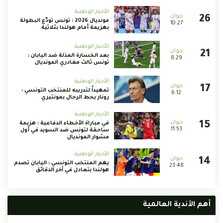
الأخبار الوطنية
مونديال 2026 : تونس تودّع البطولة
10:27
بهزيمة أمام هولندا بثلاثية
الأخبار الوطنية
بعد الخسارة المذلة ضد اليابان :
8:29
تونس ثالث مغادري المونديال
الأخبار الوطنية
تمهيداً لتدريبه للمنتخب التونسي :
6:12
رونار يحط الرحال بمونتيري
الأخبار الوطنية
في مباراة الأخطاء الدفاعية : هزيمة
11:53
ساحقة لتونس ضد السويد في أول
مشوار المونديال
الأخبار الوطنية
يهم المنتخب التونسي : اليابان تصدم
23:48
هولندا بتعادل في آخر الدقائق
أهم الأندية العالمية