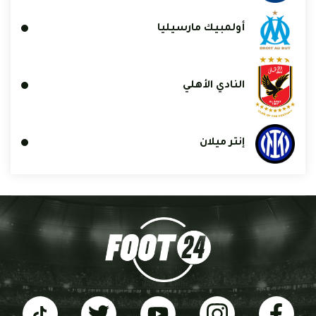
أولمبيك مارسيليا
النادي الأهلي
إنتر ميلان