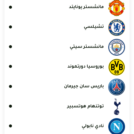
مانشستر يونايتد
تشيلسي
مانشستر سيتي
بوروسيا دورتموند
باريس سان جيرمان
توتنهام هوتسبير
نادي نابولي