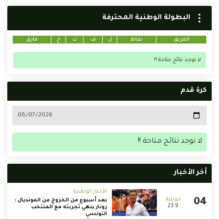
البطولة الوطنية المحترفة
الفريق
نقاط
ل
ف
ت
خ
فارق
لا توجد نتائج متاحة !!
كرة قدم
لا توجد نتائج متاحة !!
أخر الأخبار
الأخبار الوطنية
بعد أسبوع من الخروج من المونديال :
23:9
رونار ينهي تجربته مع المنتخب
التونسي