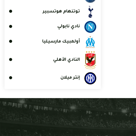
توتنهام هوتسبير
نادي نابولي
أولمبيك مارسيليا
النادي الأهلي
إنتر ميلان