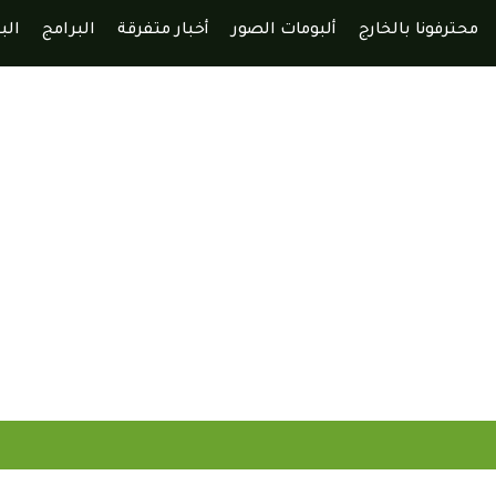
محترفونا بالخارج
ألبومات الصور
أخبار متفرقة
البرامج
الب