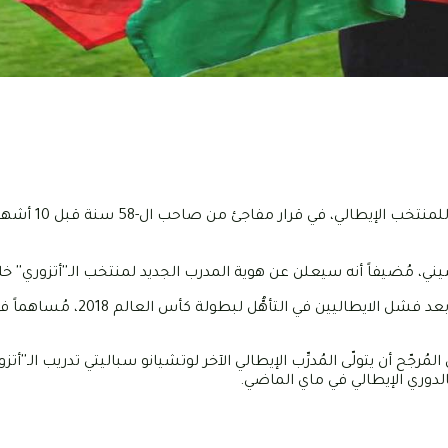
إستقال المدرب الإيطالي روبيرتو مانشيني ال
ي، مُضيفاً أنه سيعلن عن هوية المدرب الجديد لمنتخب الـ''أتزوري'' خلال
وكان المُدرِّب السابق للمنتخب الإيطالي قد تم تعيينه في ماي 2018 بعد فشل الايطالي
جّح أن يتولّى المُدرِّب الإيطالي الآخر لوتشيانو سباليتي تدريب الـ''أتزو
الدوري الإيطالي في ماي الماضي.