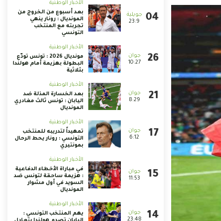
الأخبار الوطنية
بعد أسبوع من الخروج من
المونديال : رونار ينهي
23:9
تجربته مع المنتخب
التونسي
الأخبار الوطنية
مونديال 2026 : تونس تودّع
10:27
البطولة بهزيمة أمام هولندا
بثلاثية
الأخبار الوطنية
بعد الخسارة المذلة ضد
8:29
اليابان : تونس ثالث مغادري
المونديال
الأخبار الوطنية
تمهيداً لتدريبه للمنتخب
6:12
التونسي : رونار يحط الرحال
بمونتيري
الأخبار الوطنية
في مباراة الأخطاء الدفاعية
: هزيمة ساحقة لتونس ضد
11:53
السويد في أول مشوار
المونديال
الأخبار الوطنية
يهم المنتخب التونسي :
23:48
اليابان تصدم هولندا بتعادل