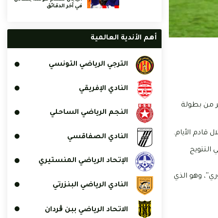
في آخر الدقائق
أهم الأندية العالمية
الترجي الرياضي التونسي
النادي الإفريقي
يوم من منصبه كمدرب للمنتخب الإيطالي، في قرار مفاجئ من صاحب ال-58 سنة قبل 10 أشهر من بطولة
النجم الرياضي الساحلي
 قادم الأيام.
النادي الصفاقسي
ين في التأهُّل لبطولة كأس العالم 2018، مُساهماً في التتويج
الإتحاد الرياضي المنستيري
ري''، وهو الذي
النادي الرياضي البنزرتي
الاتحاد الرياضي ببن ڨردان