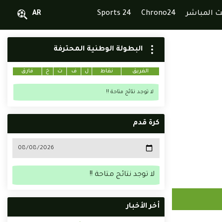
ث المباشر
Chrono24
Sports 24
AR
البطولة الوطنية المحترفة
الفريق
نقاط
ل
ف
ت
خ
فارق
لا توجد نتائج متاحة !!
كرة قدم
لا توجد نتائج متاحة !!
أخر الأخبار