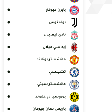
بايرن ميونخ
يوفنتوس
نادي ليفربول
إيه سي ميلان
مانشستر يونايتد
تشيلسي
مانشستر سيتي
بوروسيا دورتموند
باريس سان جيرمان