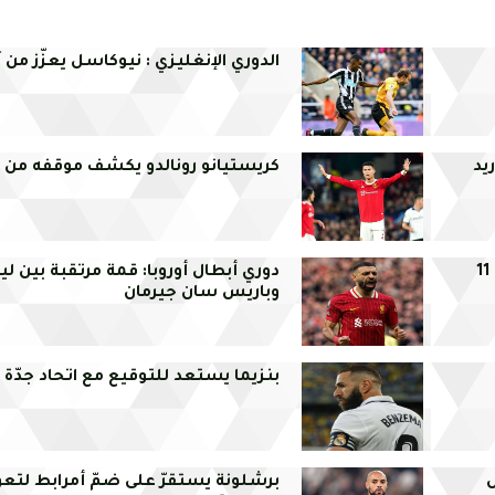
الدوري الإنغليزي : نيوكاسل يعزّز من آم
يد
كريستيانو رونالدو يكشف موقفه من ال
دوري أبطال أوروبا: قمة مرتقبة بين لي
وباريس سان جيرمان
بنزيما يستعد للتوقيع مع اتحاد جدّة
ل
برشلونة يستقرّ على ضمّ أمرابط لت