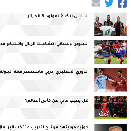
البلايلي ينضمُّ لمولودية الجزائر
السوبر الإسباني: تشكيلتا الريال واتلتيكو مدر
الدوري الانغليزي: دربي مانشستر قمة الجولة 11
ﻫﻞ ﻳﻐﻴﺐ ﻣﺎﻧﻲ ﻋﻦ ﻛﺄﺱ ﺍﻟﻌﺎﻟﻢ؟
جوزيه مورينهو مرشح لتدريب منتخب البرتغا