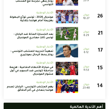
23:9
رونار ينهي تجربته مع المنتخب
التونسي
الأخبار الوطنية
مونديال 2026 : تونس تودّع البطولة
10:27
بهزيمة أمام هولندا بثلاثية
الأخبار الوطنية
بعد الخسارة المذلة ضد اليابان :
8:29
تونس ثالث مغادري المونديال
الأخبار الوطنية
تمهيداً لتدريبه للمنتخب التونسي :
6:12
رونار يحط الرحال بمونتيري
الأخبار الوطنية
في مباراة الأخطاء الدفاعية : هزيمة
11:53
ساحقة لتونس ضد السويد في أول
مشوار المونديال
الأخبار الوطنية
يهم المنتخب التونسي : اليابان تصدم
23:48
هولندا بتعادل في آخر الدقائق
أهم الأندية العالمية