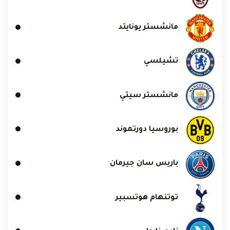
مانشستر يونايتد
تشيلسي
مانشستر سيتي
بوروسيا دورتموند
باريس سان جيرمان
توتنهام هوتسبير