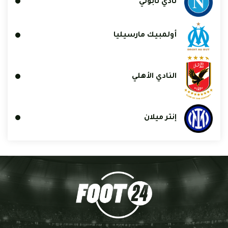
نادي نابولي
أولمبيك مارسيليا
النادي الأهلي
إنتر ميلان