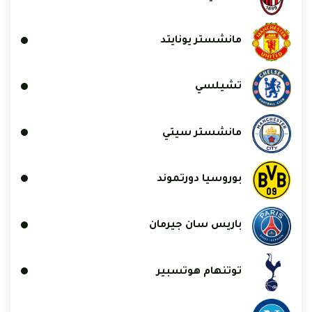
مانشستر يونايتد
تشيلسي
مانشستر سيتي
بوروسيا دورتموند
باريس سان جيرمان
توتنهام هوتسبير