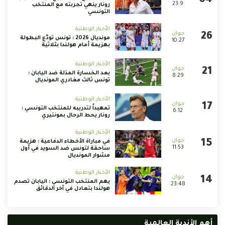
23:9
رونار ينهي تجربته مع المنتخب
التونسي
الأخبار الوطنية
مونديال 2026 : تونس تودّع البطولة
10:27
بهزيمة أمام هولندا بثلاثية
الأخبار الوطنية
بعد الخسارة المذلة ضد اليابان :
8:29
تونس ثالث مغادري المونديال
الأخبار الوطنية
تمهيداً لتدريبه للمنتخب التونسي :
6:12
رونار يحط الرحال بمونتيري
الأخبار الوطنية
في مباراة الأخطاء الدفاعية : هزيمة
11:53
ساحقة لتونس ضد السويد في أول
مشوار المونديال
الأخبار الوطنية
يهم المنتخب التونسي : اليابان تصدم
23:48
هولندا بتعادل في آخر الدقائق
أهم الأندية العالمية