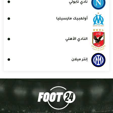
نادي نابولي
أولمبيك مارسيليا
النادي الأهلي
إنتر ميلان