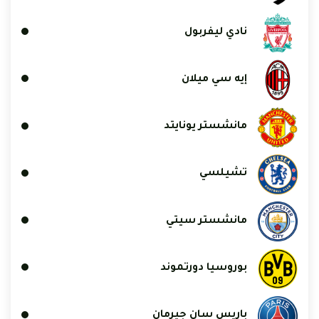
نادي ليفربول
إيه سي ميلان
مانشستر يونايتد
تشيلسي
مانشستر سيتي
بوروسيا دورتموند
باريس سان جيرمان