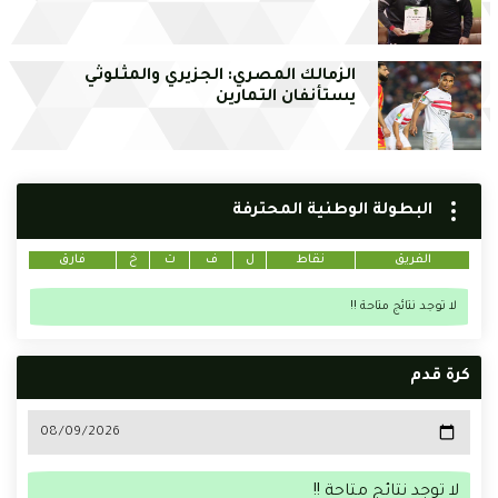
الزمالك المصري: الجزيري والمثلوثي
يستأنفان التمارين
البطولة الوطنية المحترفة
الفريق
نقاط
ل
ف
ت
خ
فارق
لا توجد نتائج متاحة !!
كرة قدم
لا توجد نتائج متاحة !!