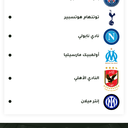
توتنهام هوتسبير
نادي نابولي
أولمبيك مارسيليا
النادي الأهلي
إنتر ميلان