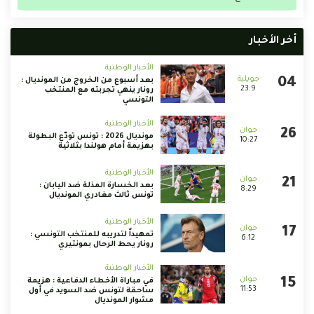
أخر الأخبار
الأخبار الوطنية
بعد أسبوع من الخروج من المونديال :
23:9
رونار ينهي تجربته مع المنتخب
التونسي
الأخبار الوطنية
مونديال 2026 : تونس تودّع البطولة
10:27
بهزيمة أمام هولندا بثلاثية
الأخبار الوطنية
بعد الخسارة المذلة ضد اليابان :
8:29
تونس ثالث مغادري المونديال
الأخبار الوطنية
تمهيداً لتدريبه للمنتخب التونسي :
6:12
رونار يحط الرحال بمونتيري
الأخبار الوطنية
في مباراة الأخطاء الدفاعية : هزيمة
11:53
ساحقة لتونس ضد السويد في أول
مشوار المونديال