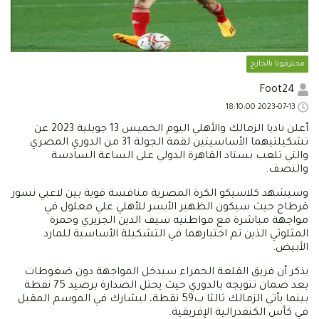
محترفونا بالخارج
Foot24
2023-07-13 18:10:00
أعلن ناديا الزمالك والأهلي اليوم الخميس 13 جويلية 2023 عن
تشكيلتيهما الأساسيتين لقمة الجولة 31 من الدوري المصري
والتي تلعب بستاد القاهرة الدولي على الساعة السادسة
والنصف.
وسيشهد كلاسيكو الكرة المصرية منافسة قوية بين لاعبي نسور
قرطاج حيث سيكون الظهير الأيسر للأهلي علي معلول في
مواجهة مباشرة مع مواطنيه سيف الدين الجزيري وحمزة
المثلوثي الذين تم اختيارهما في التشكيلة الأساسية للمارد
الأبيض.
يذكر أن فريق القلعة الحمراء سيدخل المواجهة دون ضغوطات
بعد ضمان تتويجه بالدوري حيث يحتل الصدارة برصيد 75 نقطة
بينما يأتي الزمالك ثالثا ب59 نقطة، ليشارك في الموسم المقبل
في كأس الكنفدرالية الإفريقية.